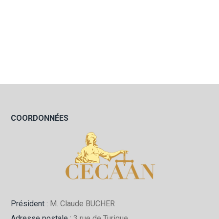
COORDONNÉES
Président :
M. Claude BUCHER
Adresse postale :
3 rue de Turique