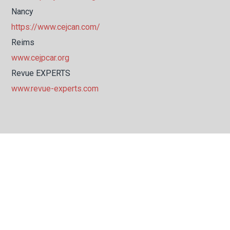
Nancy
https://www.cejcan.com/
Reims
www.cejpcar.org
Revue EXPERTS
www.revue-experts.com
LES GUIDES PRATIQUES
–
Vade-mecum de l’expert de justice
Édition 2020
–
Guide de l’expert devant les tribunaux administratifs et
les cours administratives d’appel
Édition 2020
–
Annexe au guide de l’expert devant les tribunaux
administratifs
Édition 2020