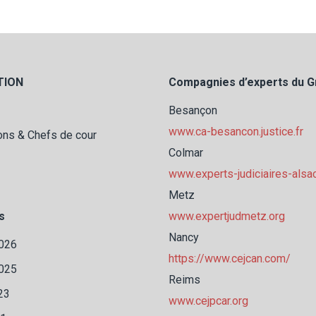
TION
Compagnies d’experts du G
Besançon
www.ca-besancon.justice.fr
ions & Chefs de cour
Colmar
www.experts-judiciaires-alsa
Metz
s
www.expertjudmetz.org
Nancy
2026
https://www.cejcan.com/
2025
Reims
23
www.cejpcar.org